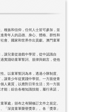
段、種族和信仰，任何人士皆可參加，並
促進青年人的品德、身心、體格、群性和
對社會、國家和世界作出貢獻。澳門童軍
本，讓兒童從遊戲中學習，從中認識自
通過實踐幼童軍誓詞、規律與銘言，使他
技性。以童軍誓詞為本，透過小隊制度、
下，讓青少年從實踐中學習。一方面使青
升個人素質，以應對日常生活；另一方面
揮才能；綜合各種知識技能，履行承諾，
資童軍處」頒布之有關修訂文件之規定。
」、「深資童軍榮譽獎章」。各「獎章」