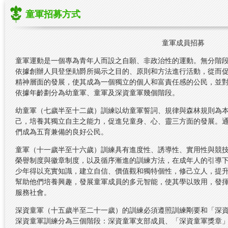
童軍招募方式
童軍成員招募
童軍運動是一個專為青年人而設之自願、非政治性的運動。無分階
依據創辦人貝登堡勛爵所揭示之目的、原則和方法進行活動，從而
精神層面的發展，使其成為一個獨立的個人和富責任感的公民，並
依據年齡劃分為幼童軍、童軍及深資童軍幾個階段。
幼童軍（七歲半至十二歲）訓練以幼童軍誓詞、規律與森林規則為
己，培養其獨立自主之能力，促進兒童身、心、靈三方面的發展。
們成為五育兼備的良好公民。
童軍（十一歲半至十六歲）訓練具有進度性、誘導性、實用性與競
榮譽制度與徽章制度，以及循序漸進的訓練方法，在成年人的引導
少年得以充實知識，建立自信、價值觀和獨特個性，修己立人，提
幫助他們培養興趣，發展童軍成員的多元智能，使其學以致用，發
服務社會。
深資童軍（十五歲半至二十一歲）的訓練必須遵照訓練剛要和「深
深資童軍訓練分為三個階段：深資童軍支部成員、「深資童軍獎章