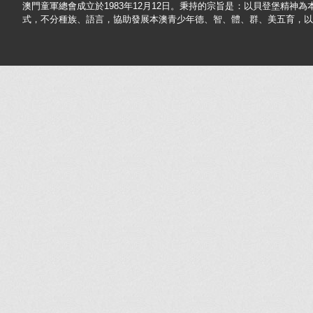
澳門童軍總會成立於1983年12月12日。秉持的宗旨是：以貝登堡精神
式，不分種族、語言，協助發展本澳青少年德、智、體、群、美五育，以