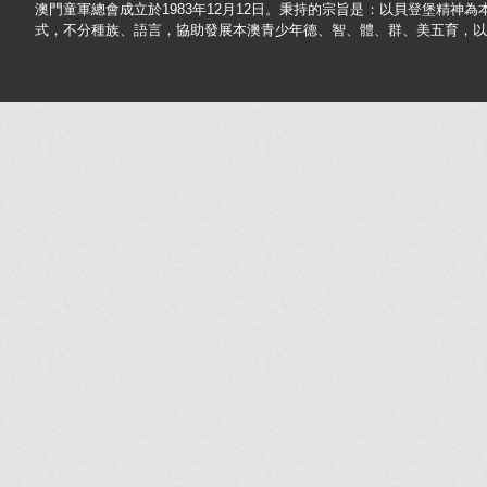
澳門童軍總會成立於1983年12月12日。秉持的宗旨是：以貝登堡精神
式，不分種族、語言，協助發展本澳青少年德、智、體、群、美五育，以